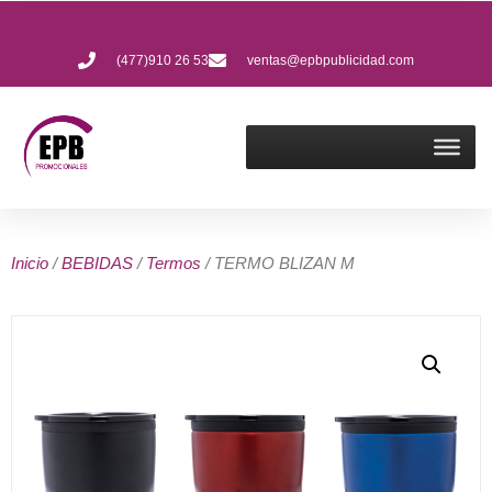
(477)910 26 53
ventas@epbpublicidad.com
Inicio
/
BEBIDAS
/
Termos
/ TERMO BLIZAN M