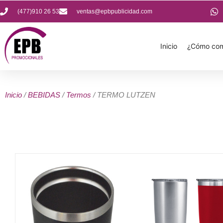
(477)910 26 53
ventas@epbpublicidad.com
Inicio
¿Cómo com
Inicio
/
BEBIDAS
/
Termos
/ TERMO LUTZEN