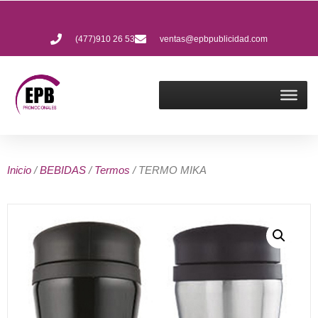
(477)910 26 53
ventas@epbpublicidad.com
Inicio
/
BEBIDAS
/
Termos
/ TERMO MIKA