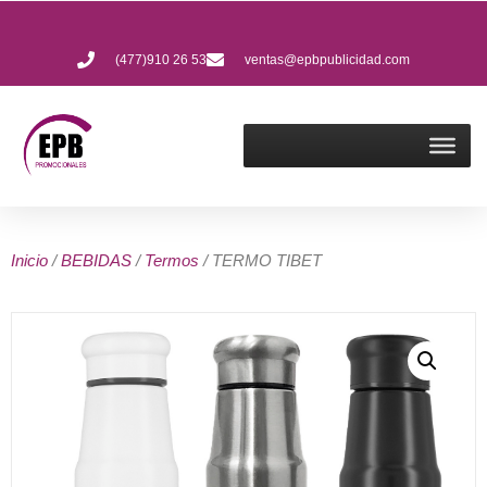
(477)910 26 53
ventas@epbpublicidad.com
Inicio
/
BEBIDAS
/
Termos
/ TERMO TIBET