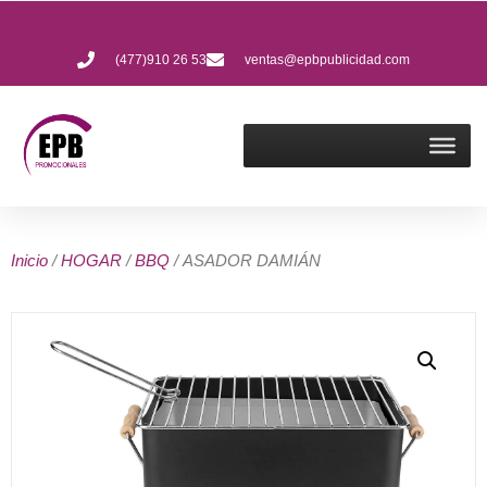
(477)910 26 53
ventas@epbpublicidad.com
Inicio
/
HOGAR
/
BBQ
/ ASADOR DAMIÁN