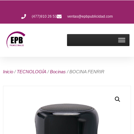
(477)910 26 53
ventas@epbpublicidad.com
Inicio
/
TECNOLOGÍA
/
Bocinas
/ BOCINA FENRIR