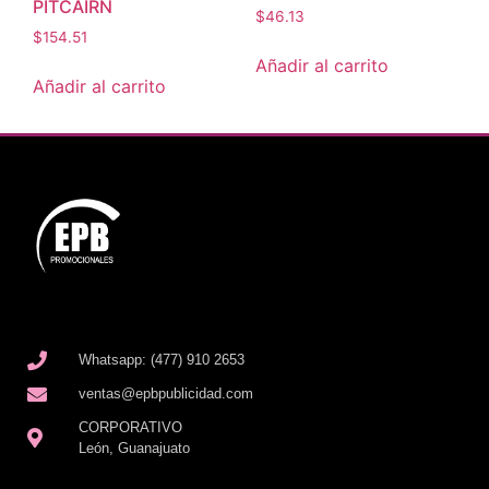
PITCAIRN
$
46.13
$
154.51
Añadir al carrito
Añadir al carrito
Whatsapp: (477) 910 2653
ventas@epbpublicidad.com
CORPORATIVO
León, Guanajuato