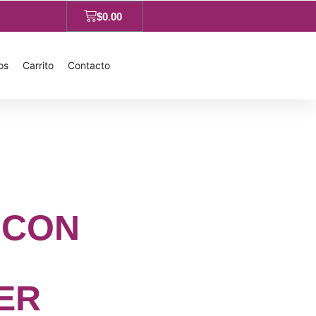
$
0.00
os
Carrito
Contacto
 CON
ER