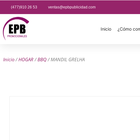
(477)910 26 53
ventas@epbpublicidad.com
Inicio
¿Cómo com
Inicio
/
HOGAR
/
BBQ
/ MANDIL GRELHA