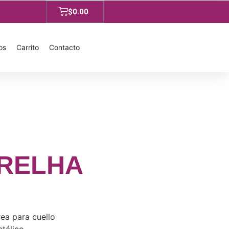
$
0.00
os
Carrito
Contacto
GRELHA
rea para cuello