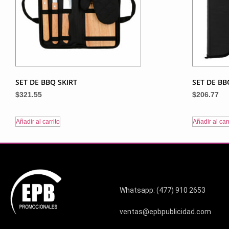
SET DE BBQ SKIRT
SET DE BB
$
321.55
$
206.77
Añadir al carrito
Añadir al carr
Whatsapp: (477) 910 2653
ventas@epbpublicidad.com