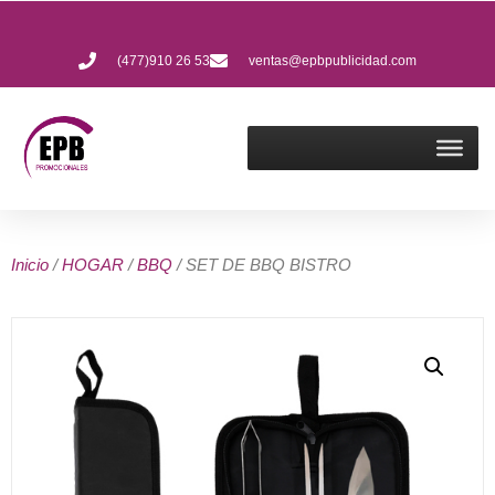
(477)910 26 53
ventas@epbpublicidad.com
Inicio
/
HOGAR
/
BBQ
/ SET DE BBQ BISTRO