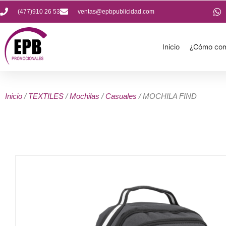
(477)910 26 53
ventas@epbpublicidad.com
Inicio
¿Cómo com
Inicio
/
TEXTILES
/
Mochilas
/
Casuales
/ MOCHILA FIND