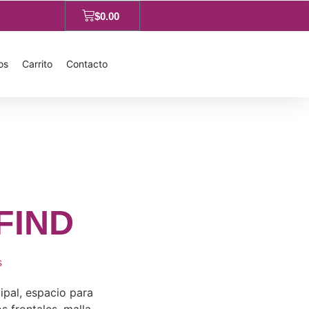
$
0.00
os
Carrito
Contacto
FIND
s
pal, espacio para