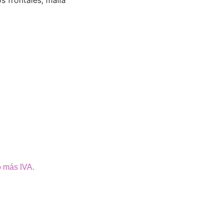
s frontales, malla
o más IVA.