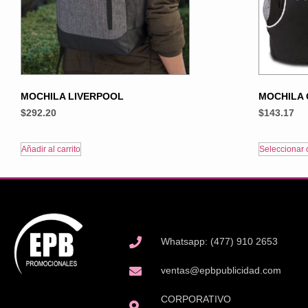
MOCHILA LIVERPOOL
MOCHILA 
$
292.20
$
143.17
Añadir al carrito
Seleccionar 
Whatsapp: (477) 910 2653
ventas@epbpublicidad.com
CORPORATIVO