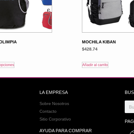
OLIMPIA
MOCHILA KIBAN
$
428.74
opciones
Añadir al carrito
LA EMPRESA
BUS
Sobre Nosotros
Contacto
Sitio Corporativo
PAG
AYUDA PARA COMPRAR